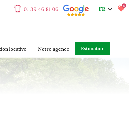
0
FR
01 39 46 81 06
estimation
stion locative
notre agence