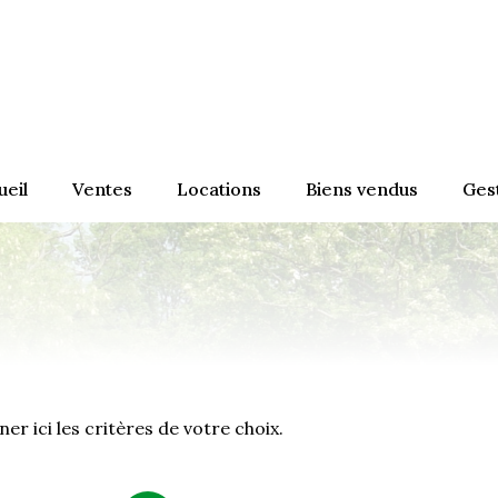
ueil
ventes
locations
biens vendus
ge
Appartements
Appartements
Appartements
Maisons
Maisons
Maisons
Autres
Autres
Biens vendus
Biens loués
er ici les critères de votre choix.