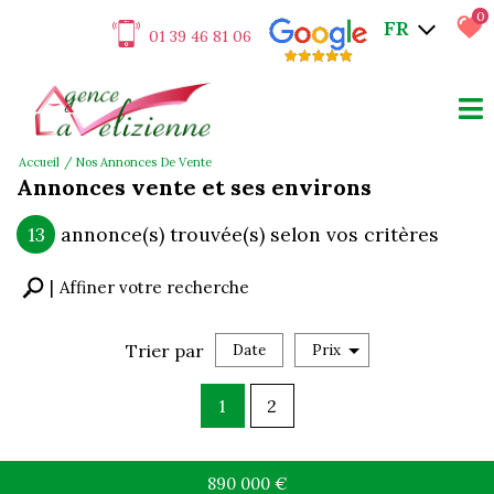
0
FR
01 39 46 81 06
Accueil
Nos Annonces De Vente
Annonces vente et ses environs
13
annonce(s) trouvée(s) selon vos critères
Affiner votre recherche
Trier par
Date
Prix
1
2
890 000
€