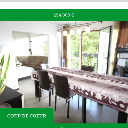
294 000
€
COUP DE COEUR