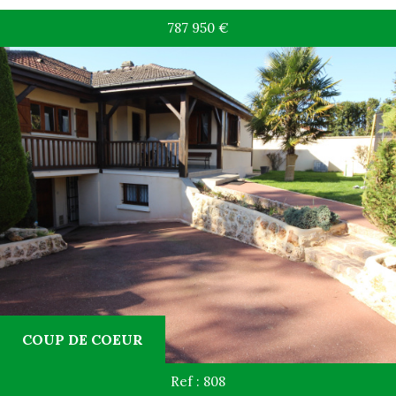
787 950
€
COUP DE COEUR
Ref : 808