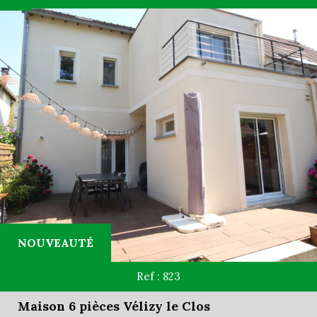
RECHERCHER
+ de critères
+
5KM
10KM
25KM
NOUVEAUTÉ
Critères supplémentaires
Ref : 823
Piscine
Parking
Terrasse
Maison 6 pièces Vélizy le Clos