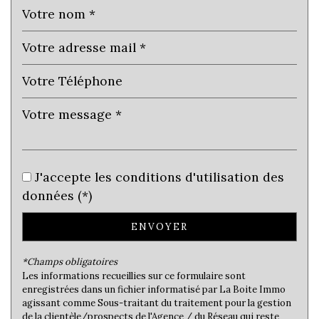
Taxe foncière
11,42 %
Habitants de moins de 25 ans
31,30 %
Habitants de 25 à 55 ans
39,57 %
Habitants de plus de 55 ans
29,13 %
Nombre d'enfants par famille
0,93
Familles sans enfant
46,29 %
Familles avec 1 ou 2 enfants
0 %
Maisons
J'accepte les conditions d'utilisation des
16,90 %
données (*)
Appartements
83,10 %
Familles avec 3 enfants
6,39 %
ENVOYER
*Champs obligatoires
Les informations recueillies sur ce formulaire sont
enregistrées dans un fichier informatisé par La Boite Immo
agissant comme Sous-traitant du traitement pour la gestion
de la clientèle/prospects de l'Agence / du Réseau qui reste