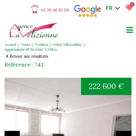
0
FR
01 39 46 81 06
Accueil
Vente
Yvelines
Velizy Villacoublay
Appartement 4P De 63m² À Vélizy
Retour aux résultats
Référence : 743
222 600 €