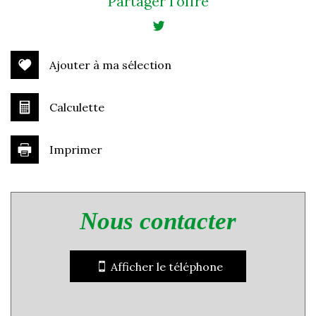
Partager l'offre
−
Ajouter à ma sélection
Calculette
Imprimer
Leaflet
|
©
Jawg
Maps
|
© OpenStreetMap
nous contacter
statistiques
Nombre d'habitants
21 104
Afficher le téléphone
Propriétaires (vs. locataires)
43,05 %
Taxe habitation
9,58 %