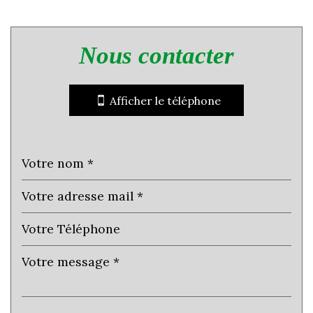
Leaflet
|
©
Jawg
Maps
|
© OpenStreetMap
nous contacter
statistiques
Nombre d'habitants
21 104
Afficher le téléphone
Propriétaires (vs. locataires)
43,05 %
Taxe habitation
9,58 %
Taxe foncière
11,42 %
Habitants de moins de 25 ans
31,30 %
Habitants de 25 à 55 ans
39,57 %
Habitants de plus de 55 ans
29,13 %
Nombre d'enfants par famille
0,93
Familles sans enfant
46,29 %
Familles avec 1 ou 2 enfants
0 %