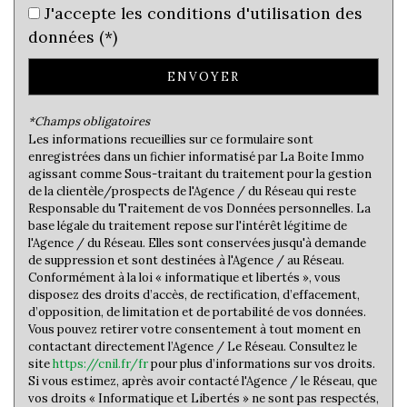
Maisons
J'accepte les conditions d'utilisation des
16,90 %
données (*)
Appartements
83,10 %
Familles avec 3 enfants
6,39 %
ENVOYER
*Champs obligatoires
Les informations recueillies sur ce formulaire sont
enregistrées dans un fichier informatisé par La Boite Immo
agissant comme Sous-traitant du traitement pour la gestion
de la clientèle/prospects de l'Agence / du Réseau qui reste
Responsable du Traitement de vos Données personnelles. La
base légale du traitement repose sur l'intérêt légitime de
l'Agence / du Réseau. Elles sont conservées jusqu'à demande
de suppression et sont destinées à l'Agence / au Réseau.
Conformément à la loi « informatique et libertés », vous
disposez des droits d’accès, de rectification, d’effacement,
d’opposition, de limitation et de portabilité de vos données.
Vous pouvez retirer votre consentement à tout moment en
contactant directement l’Agence / Le Réseau. Consultez le
site
https://cnil.fr/fr
pour plus d’informations sur vos droits.
Si vous estimez, après avoir contacté l'Agence / le Réseau, que
vos droits « Informatique et Libertés » ne sont pas respectés,