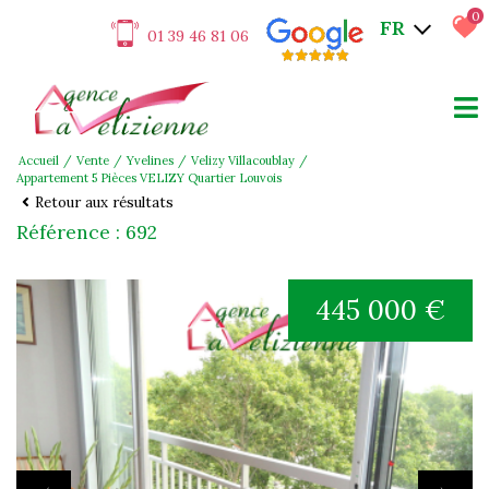
0
FR
01 39 46 81 06
Accueil
Vente
Yvelines
Velizy Villacoublay
Appartement 5 Pièces VELIZY Quartier Louvois
Retour aux résultats
Référence : 692
445 000 €