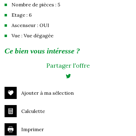
Nombre de pièces : 5
Etage : 6
Ascenseur : OUI
Vue : Vue dégagée
la ville de vélizy-villacoublay (78140)
ce bien vous intéresse ?
+
Partager l'offre
−
Ajouter à ma sélection
Calculette
Imprimer